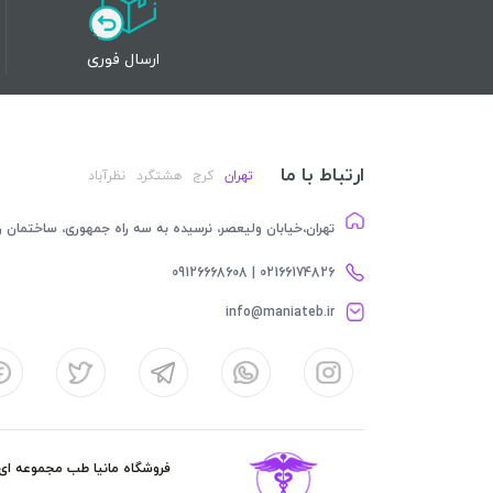
ارسال فوری
ارتباط با ما
تهران
کرج
هشتگرد
نظرآباد
تهران،خیابان ولیعصر، نرسیده به سه راه جمهوری، ساختمان رام
02166174826 | 09126668608
info@maniateb.ir
فروشگاه مانیا طب مجموعه ای کا