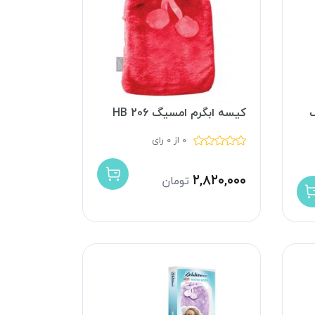
گ
کیسه ابگرم امسیگ HB 206
0 از 0 رای
۲,۸۲۰,۰۰۰
تومان