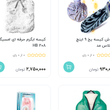
فروش کیسه یخ 9 اینچ
کیسه ابگرم حرفه ای امسی
لاس مد
HB 208
0 از 0 رای
0 از 0 رای
۲,۷۵۰,۰۰۰
۹۳۰,
تومان
تومان