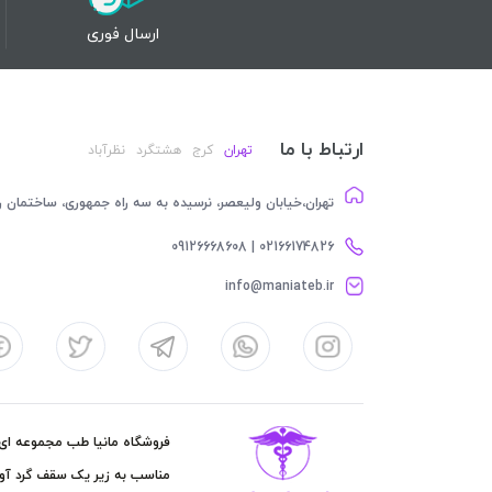
ارسال فوری
ارتباط با ما
تهران
کرج
هشتگرد
نظرآباد
تهران،خیابان ولیعصر، نرسیده به سه راه جمهوری، ساختمان رام
02166174826 | 09126668608
info@maniateb.ir
فروشگاه مانیا طب مجموعه ای کا
مناسب به زیر یک سقف گرد آور