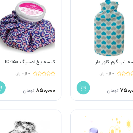
ه آب گرم کاور دار
کیسه یخ امسیگ IC-150
0 از 0 رای
0 از 0 رای
۸۵۰,۰۰۰
۷۵۰,
تومان
تومان