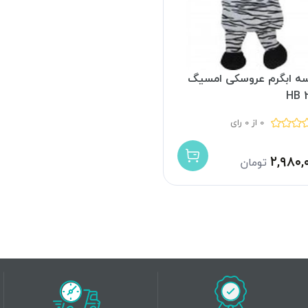
ه ابگرم عروسکی امسیگ
HB 
0 از 0 رای
۲,۹۸۰,
تومان