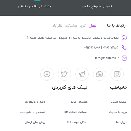
تحویل به موقع و ایمن
پشتیبانی آنلاین و تلفنی
ارتباط با ما
تهران
کرج
هشتگرد
نظرآباد
تهران،خیابان ولیعصر، نرسیده به سه راه جمهوری، ساختمان رامفر، طبقه 6
02166174826 | 09126668608
info@maniateb.ir
مانیاطب
لینک های کاربردی
صفحه اصلی
راهنمای خرید
اخبار و رویداد ها
ورود به سایت
ضمانت اصالت کالا
همکاری با مانیاطب
درباره ما
امکان عودت کالا
روش های ارسال