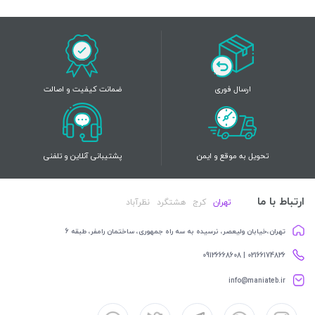
ارسال فوری
ضمانت کیفیت و اصالت
تحویل به موقع و ایمن
پشتیبانی آنلاین و تلفنی
ارتباط با ما
تهران
کرج
هشتگرد
نظرآباد
تهران،خیابان ولیعصر، نرسیده به سه راه جمهوری، ساختمان رامفر، طبقه 6
02166174826 | 09126668608
info@maniateb.ir