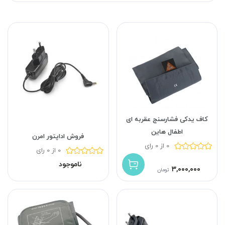
کاف یدکی فشارسنج عقربه ای
اطفال هاین
فروش اداپتور امرن
0 از 0 رای
0 از 0 رای
ناموجود
۳,۰۰۰,۰۰۰
تومان