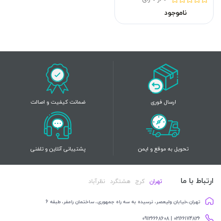
ناموجود
ارسال فوری
ضمانت کیفیت و اصالت
تحویل به موقع و ایمن
پشتیبانی آنلاین و تلفنی
ارتباط با ما
تهران
کرج
هشتگرد
نظرآباد
تهران،خیابان ولیعصر، نرسیده به سه راه جمهوری، ساختمان رامفر، طبقه 6
02166174826 | 09126668608