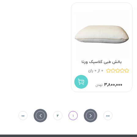
بالش طبی کلاسیک ورنا
0 از 0 رای
۳,۸۰۰,۰۰۰
تومان
»»
»
2
1
«
««