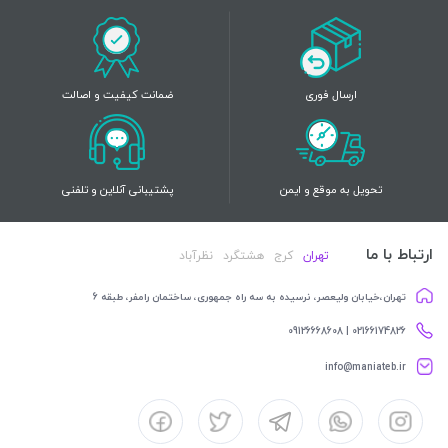
ارسال فوری
ضمانت کیفیت و اصالت
تحویل به موقع و ایمن
پشتیبانی آنلاین و تلفنی
ارتباط با ما
تهران
کرج
هشتگرد
نظرآباد
تهران،خیابان ولیعصر، نرسیده به سه راه جمهوری، ساختمان رامفر، طبقه 6
02166174826 | 09126668608
info@maniateb.ir