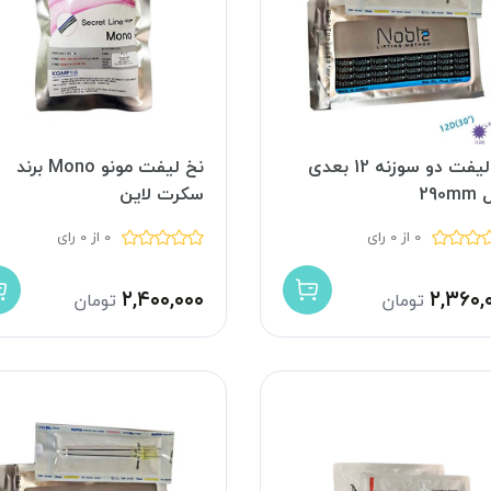
نخ لیفت دو سوزنه 12 بعدی
نخ لیفت مونو Mono برند
290
سکرت لاین
0 از 0 رای
0 از 0 رای
۲,۴۰۰,۰۰۰
۲,۳۶۰,
تومان
تومان