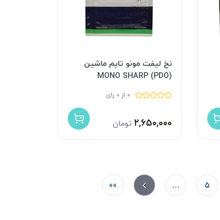
نخ لیفت مونو تایم ماشین
MONO SHARP (PDO)
0 از 0 رای
۲,۶۵۰,۰۰۰
تومان
»»
»
…
5