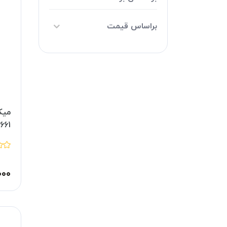
براساس قیمت
میک
661
۰۰۰