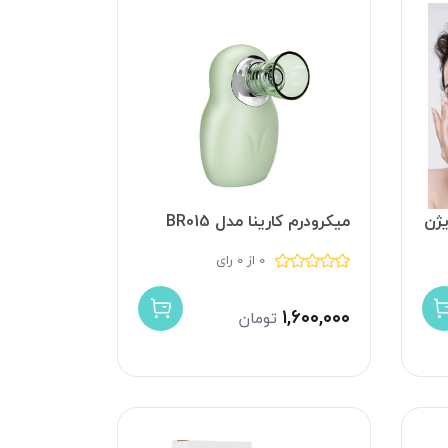
یژن
میکرودرم کارینا مدل BR015
0 از 0 رای
۱,۶۰۰,۰۰۰
تومان