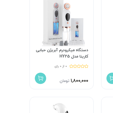
دستگاه میکرودرم آبریژن حبابی
کارینا مدل HY25
0 از 0 رای
۱,۸۰۰,۰۰۰
تومان