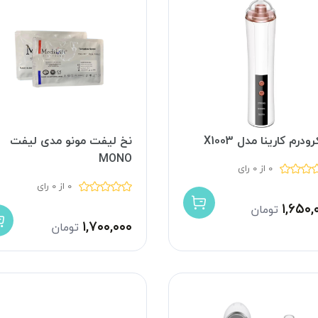
ودرم کارینا مدل X1003
نخ لیفت مونو مدی لیفت
MONO
0 از 0 رای
0 از 0 رای
۱,۶۵۰,
تومان
۱,۷۰۰,۰۰۰
تومان