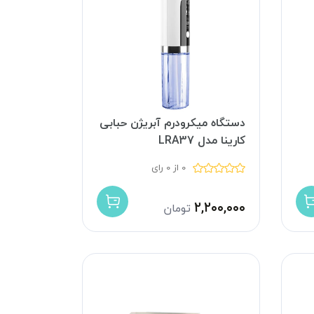
دستگاه میکرودرم آبریژن حبابی
کارینا مدل LRA37
0 از 0 رای
۲,۲۰۰,۰۰۰
تومان