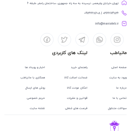
تهران،خیابان ولیعصر، نرسیده به سه راه جمهوری، ساختمان رامفر، طبقه 6
02166174826 | 09126668608
info@maniateb.ir
مانیاطب
لینک های کاربردی
صفحه اصلی
راهنمای خرید
اخبار و رویداد ها
ورود به سایت
ضمانت اصالت کالا
همکاری با مانیاطب
درباره ما
امکان عودت کالا
روش های ارسال
تماس با ما
قوانین و مقررات
حریم خصوصی
سوالات متداول
فرصت های شغلی
نقشه سایت