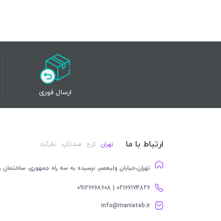
ارسال فوری
ارتباط با ما
تهران
کرج
هشتگرد
نظرآباد
تهران،خیابان ولیعصر، نرسیده به سه راه جمهوری، ساختمان رام
02166174826 | 09126668608
info@maniateb.ir