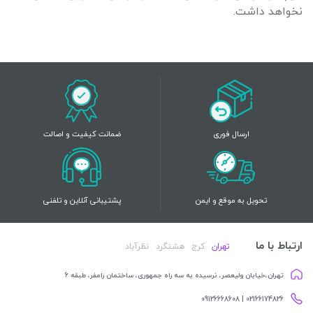
نخواهد داشت.
ارسال فوری
ضمانت کیفیت و اصالت
تحویل به موقع و ایمن
پشتیبانی آنلاین و تلفنی
ارتباط با ما
تهران
کرج
هشتگرد
نظرآباد
تهران،خیابان ولیعصر، نرسیده به سه راه جمهوری، ساختمان رامفر، طبقه 6
02166174826 | 09126668608