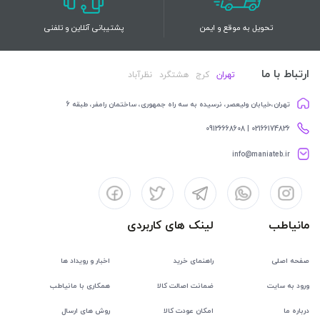
تحویل به موقع و ایمن
پشتیبانی آنلاین و تلفنی
ارتباط با ما
تهران
کرج
هشتگرد
نظرآباد
تهران،خیابان ولیعصر، نرسیده به سه راه جمهوری، ساختمان رامفر، طبقه 6
02166174826 | 09126668608
info@maniateb.ir
مانیاطب
لینک های کاربردی
صفحه اصلی
راهنمای خرید
اخبار و رویداد ها
ورود به سایت
ضمانت اصالت کالا
همکاری با مانیاطب
درباره ما
امکان عودت کالا
روش های ارسال