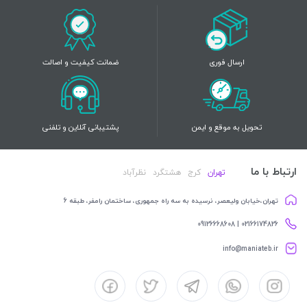
ارسال فوری
ضمانت کیفیت و اصالت
تحویل به موقع و ایمن
پشتیبانی آنلاین و تلفنی
ارتباط با ما
تهران
کرج
هشتگرد
نظرآباد
تهران،خیابان ولیعصر، نرسیده به سه راه جمهوری، ساختمان رامفر، طبقه 6
02166174826 | 09126668608
info@maniateb.ir