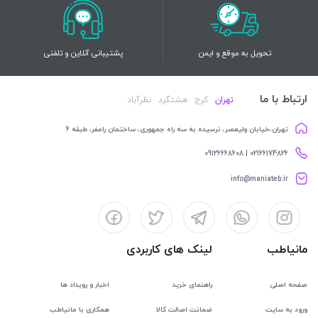
تحویل به موقع و ایمن
پشتیبانی آنلاین و تلفنی
ارتباط با ما
تهران
کرج
هشتگرد
نظرآباد
تهران،خیابان ولیعصر، نرسیده به سه راه جمهوری، ساختمان رامفر، طبقه 6
02166174826 | 09126668608
info@maniateb.ir
مانیاطب
لینک های کاربردی
صفحه اصلی
راهنمای خرید
اخبار و رویداد ها
ورود به سایت
ضمانت اصالت کالا
همکاری با مانیاطب