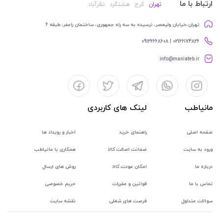
ارتباط با ما
تهران
کرج
هشتگرد
نظرآباد
تهران،خیابان ولیعصر، نرسیده به سه راه جمهوری، ساختمان رامفر، طبقه 6
02166174826 | 09126668608
info@maniateb.ir
مانیاطب
لینک های کاربردی
صفحه اصلی
راهنمای خرید
اخبار و رویداد ها
ورود به سایت
ضمانت اصالت کالا
همکاری با مانیاطب
درباره ما
امکان عودت کالا
روش های ارسال
تماس با ما
قوانین و مقررات
حریم خصوصی
سوالات متداول
فرصت های شغلی
نقشه سایت