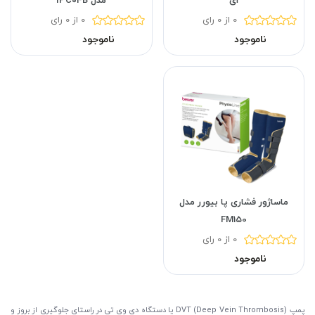
ای
مدل IPC04B
0 از 0 رای
0 از 0 رای
ناموجود
ناموجود
ماساژور فشاری پا بیورر مدل
FM150
0 از 0 رای
ناموجود
پمپ DVT (Deep Vein Thrombosis) یا دستگاه دی وی تی در راستای جلوگیری از بروز و