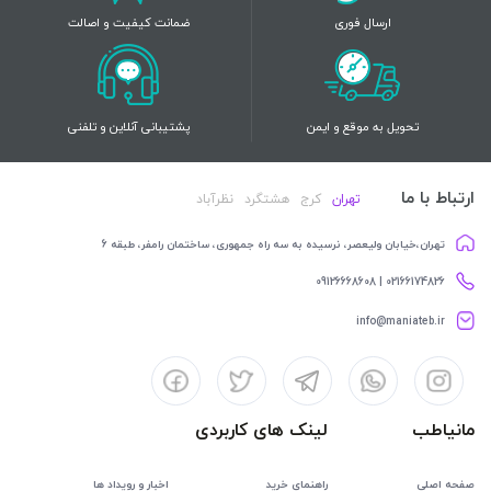
ارسال فوری
ضمانت کیفیت و اصالت
تحویل به موقع و ایمن
پشتیبانی آنلاین و تلفنی
ارتباط با ما
تهران
کرج
هشتگرد
نظرآباد
تهران،خیابان ولیعصر، نرسیده به سه راه جمهوری، ساختمان رامفر، طبقه 6
02166174826 | 09126668608
info@maniateb.ir
مانیاطب
لینک های کاربردی
صفحه اصلی
راهنمای خرید
اخبار و رویداد ها