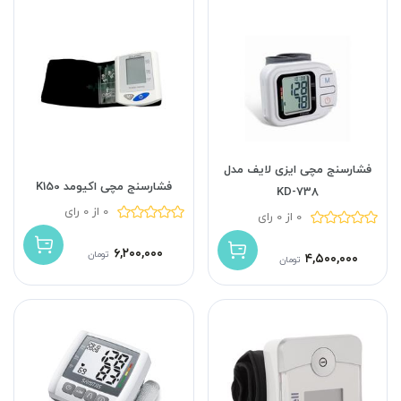
فشارسنج مچی ایزی لایف مدل
فشارسنج مچی اکیومد K150
KD-738
0 از 0 رای
0 از 0 رای
۶,۲۰۰,۰۰۰
تومان
۴,۵۰۰,۰۰۰
تومان