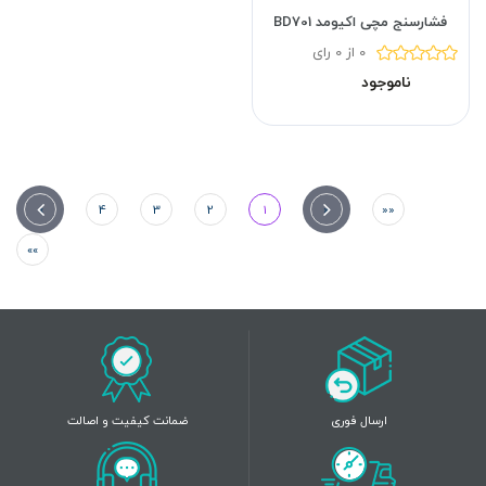
فشارسنج مچی اکیومد BD701
0 از 0 رای
ناموجود
»
4
3
2
1
«
««
»»
ارسال فوری
ضمانت کیفیت و اصالت