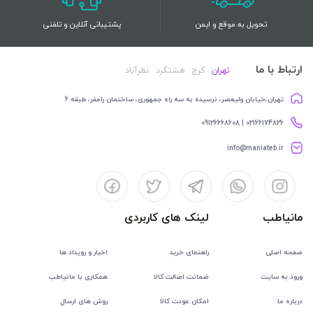
تحویل به موقع و ایمن
پشتیبانی آنلاین و تلفنی
ارتباط با ما
تهران
کرج
هشتگرد
نظرآباد
تهران،خیابان ولیعصر، نرسیده به سه راه جمهوری، ساختمان رامفر، طبقه 6
02166174826 | 09126668608
info@maniateb.ir
مانیاطب
لینک های کاربردی
صفحه اصلی
راهنمای خرید
اخبار و رویداد ها
ورود به سایت
ضمانت اصالت کالا
همکاری با مانیاطب
درباره ما
امکان عودت کالا
روش های ارسال