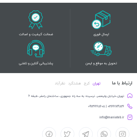
ارسال فوری
ضمانت کیفیت و اصالت
تحویل به موقع و ایمن
پشتیبانی آنلاین و تلفنی
ارتباط با ما
تهران
کرج
هشتگرد
نظرآباد
تهران،خیابان ولیعصر، نرسیده به سه راه جمهوری، ساختمان رامفر، طبقه 6
02166174826 | 09126668608
info@maniateb.ir