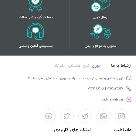
ارسال فوری
ضمانت کیفیت و اصالت
تحویل به موقع و ایمن
پشتیبانی آنلاین و تلفنی
ارتباط با ما
تهران
کرج
هشتگرد
نظرآباد
تهران،خیابان ولیعصر، نرسیده به سه راه جمهوری، ساختمان رامفر، طبقه 6
02166174826 | 09126668608
info@maniateb.ir
مانیاطب
لینک های کاربردی