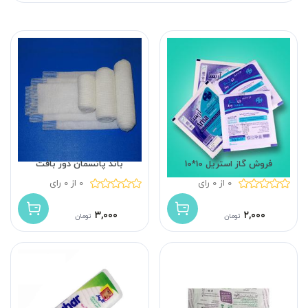
فروش گاز استریل 10*10
باند پانسمان دور بافت
0 از 0 رای
0 از 0 رای
۳,۰۰۰
۲,۰۰۰
تومان
تومان