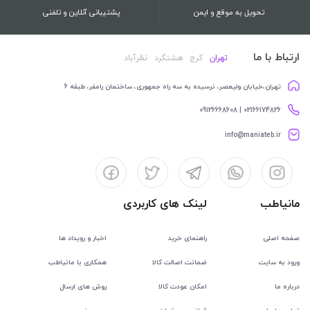
تحویل به موقع و ایمن
پشتیبانی آنلاین و تلفنی
ارتباط با ما
تهران
کرج
هشتگرد
نظرآباد
تهران،خیابان ولیعصر، نرسیده به سه راه جمهوری، ساختمان رامفر، طبقه 6
02166174826 | 09126668608
info@maniateb.ir
مانیاطب
لینک های کاربردی
صفحه اصلی
راهنمای خرید
اخبار و رویداد ها
ورود به سایت
ضمانت اصالت کالا
همکاری با مانیاطب
درباره ما
امکان عودت کالا
روش های ارسال