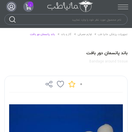
0
تجهیزات پزشکی مانیا طب
لوازم مصرفی
گاز و باند
باند پانسمان دور بافت
باند پانسمان دور بافت
Bandage around tissue
0