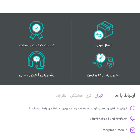
ارسال فوری
ضمانت کیفیت و اصالت
تحویل به موقع و ایمن
پشتیبانی آنلاین و تلفنی
ارتباط با ما
تهران
کرج
هشتگرد
نظرآباد
تهران،خیابان ولیعصر، نرسیده به سه راه جمهوری، ساختمان رامفر، طبقه 6
02166174826 | 09126668608
info@maniateb.ir