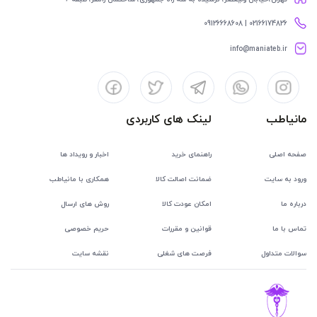
02166174826 | 09126668608
info@maniateb.ir
مانیاطب
لینک های کاربردی
صفحه اصلی
راهنمای خرید
اخبار و رویداد ها
ورود به سایت
ضمانت اصالت کالا
همکاری با مانیاطب
درباره ما
امکان عودت کالا
روش های ارسال
تماس با ما
قوانین و مقررات
حریم خصوصی
سوالات متداول
فرصت های شغلی
نقشه سایت