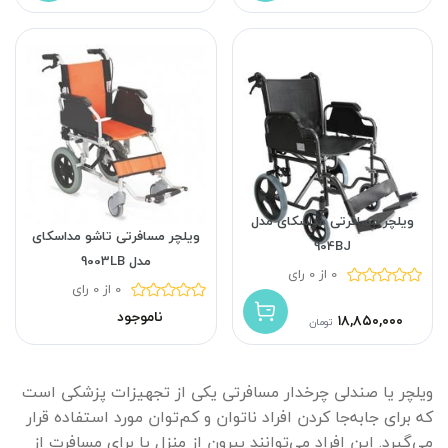
ویلچر مسافرتی مداسکای مدل
ویلچر مسافرتی تاشو مداسکای
904BJ
مدل 9003LB
0 از 0 رای
0 از 0 رای
ناموجود
۱۸,۸۵۰,۰۰۰
تومان
ویلچر یا صندلی چرخدار مسافرتی یکی از تجهیزات پزشکی است
که برای جابه‌جا کردن افراد ناتوان و کم‌توان مورد استفاده قرار
می‌گیرد. این افراد می‌توانند بیرون از منزل یا برای مسافرت از