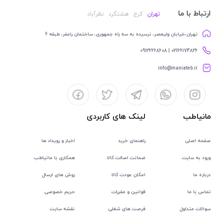
ارتباط با ما
تهران
کرج
هشتگرد
نظرآباد
تهران،خیابان ولیعصر، نرسیده به سه راه جمهوری، ساختمان رامفر، طبقه 6
02166174826 | 09126668608
info@maniateb.ir
مانیاطب
لینک های کاربردی
صفحه اصلی
راهنمای خرید
اخبار و رویداد ها
ورود به سایت
ضمانت اصالت کالا
همکاری با مانیاطب
درباره ما
امکان عودت کالا
روش های ارسال
تماس با ما
قوانین و مقررات
حریم خصوصی
سوالات متداول
فرصت های شغلی
نقشه سایت