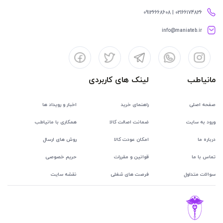
02166174826 | 09126668608
info@maniateb.ir
مانیاطب
لینک های کاربردی
صفحه اصلی
راهنمای خرید
اخبار و رویداد ها
ورود به سایت
ضمانت اصالت کالا
همکاری با مانیاطب
درباره ما
امکان عودت کالا
روش های ارسال
تماس با ما
قوانین و مقررات
حریم خصوصی
سوالات متداول
فرصت های شغلی
نقشه سایت