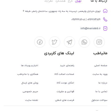
ارتباط با ما
تهران
کرج
هشتگرد
نظرآباد
تهران،خیابان ولیعصر، نرسیده به سه راه جمهوری، ساختمان رامفر، طبقه 6
02166174826 | 09126668608
info@maniateb.ir
مانیاطب
لینک های کاربردی
صفحه اصلی
راهنمای خرید
اخبار و رویداد ها
ورود به سایت
ضمانت اصالت کالا
همکاری با مانیاطب
درباره ما
امکان عودت کالا
روش های ارسال
تماس با ما
قوانین و مقررات
حریم خصوصی
سوالات متداول
فرصت های شغلی
نقشه سایت