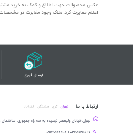
عکس محصولات جهت اطلاع و کمک به خرید مشتری اس
اعلام مغایرت کرد. ملاک وجود مغایرت در مشخص
ارسال فوری
ارتباط با ما
تهران
کرج
هشتگرد
نظرآباد
تهران،خیابان ولیعصر، نرسیده به سه راه جمهوری، ساختمان رام
02166174826 | 09126668608