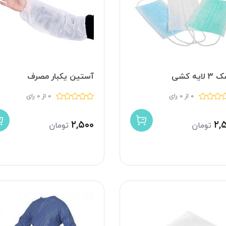
لایه کشی
آستین یکبار مصرف
0 از 0 رای
0 از 0 رای
۲,۵۰۰
۲,
تومان
تومان