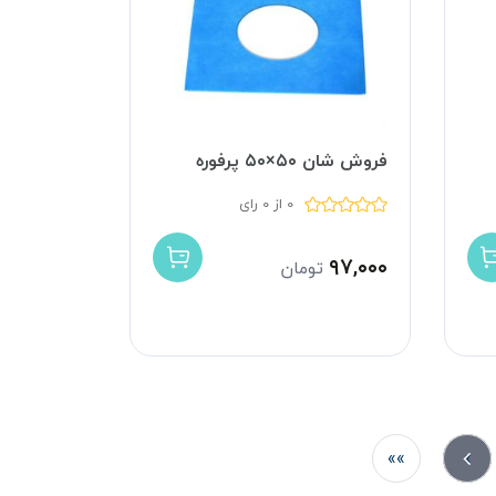
فروش شان ۵۰×۵۰ پرفوره
0 از 0 رای
۹۷,۰۰۰
تومان
»»
»