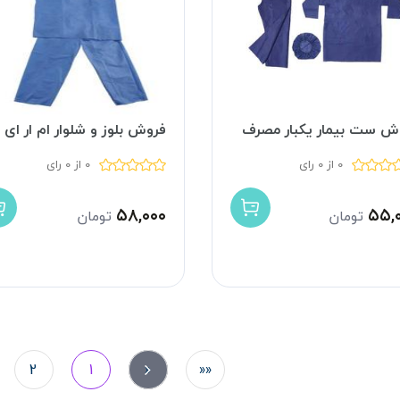
ش ست بیمار یکبار مصرف
فروش بلوز و شلوار ام ار ای
0 از 0 رای
0 از 0 رای
۵۸,۰۰۰
۵۵,
تومان
تومان
2
1
«
««