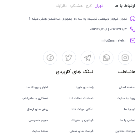
ارتباط با ما
تهران
کرج
هشتگرد
نظرآباد
تهران،خیابان ولیعصر، نرسیده به سه راه جمهوری، ساختمان رامفر، طبقه 6
02166174826 | 09126668608
info@maniateb.ir
مانیاطب
لینک های کاربردی
صفحه اصلی
راهنمای خرید
اخبار و رویداد ها
ورود به سایت
ضمانت اصالت کالا
همکاری با مانیاطب
درباره ما
امکان عودت کالا
روش های ارسال
تماس با ما
قوانین و مقررات
حریم خصوصی
سوالات متداول
فرصت های شغلی
نقشه سایت