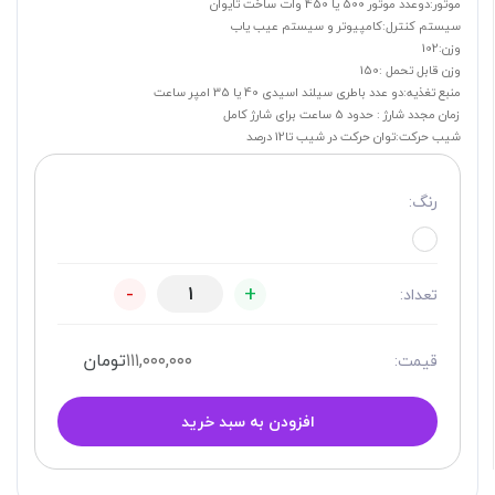
موتور:دوعدد موتور 500 یا 450 وات ساخت تایوان
سیستم کنترل:کامپیوتر و سیستم عیب یاب
وزن:102
وزن قابل تحمل :150
منبع تغذیه:دو عدد باطری سیلند اسیدی 40 یا 35 امپر ساعت
زمان مجدد شارژ : حدود 5 ساعت برای شارژ کامل
شیب حرکت:توان حرکت در شیب تا12 درصد
رنگ:
-
+
تعداد:
۱۱۱,۰۰۰,۰۰۰
تومان
قیمت:
افزودن به سبد خرید