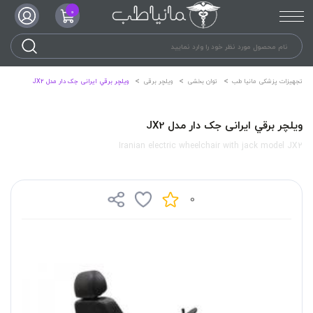
0
تجهیزات پزشکی مانیا طب
توان بخشی
ویلچر برقی
ويلچر برقي ایرانی جک دار مدل JX2
ويلچر برقي ایرانی جک دار مدل JX2
Iranian electric wheelchair with jack model JX2
0