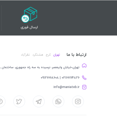
ارسال فوری
ارتباط با ما
تهران
کرج
هشتگرد
نظرآباد
تهران،خیابان ولیعصر، نرسیده به سه راه جمهوری، ساختمان رام
02166174826 | 09126668608
info@maniateb.ir