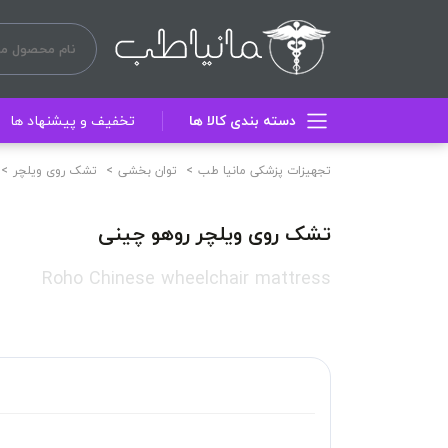
دسته بندی کالا ها
تخفیف و پیشنهاد ها
تجهیزات پزشکی مانیا طب
توان بخشی
تشک روی ویلچر
تشک روی ویلچر روهو چینی
Roho Chinese wheelchair mattress