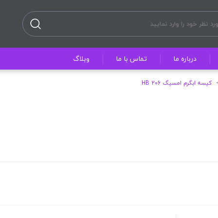
درباره ما
تماس با ما
وبلاگ
کیسه ابگرم امسیگ HB 206