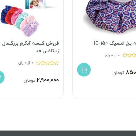
یخ امسیگ IC-150
فروش کیسه آبگرم بزرگسال
زیکلاس مد
0 از 0 رای
0 از 0 رای
۸۵۰
تومان
۲,۹۰۰,۰۰۰
تومان