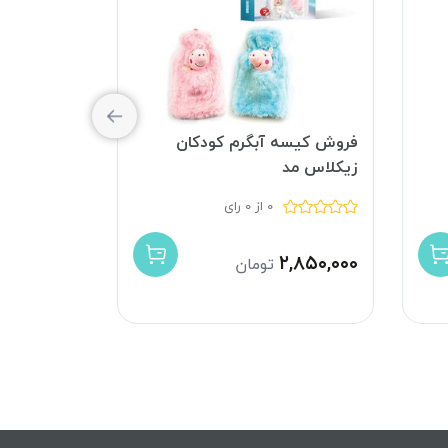
فروش کیسه آبگرم کودکان
کیسه آب گ
زیکلاس مد
0 از 0 رای
۸۹۰,۰۰۰
ت
۲,۸۵۰,۰۰۰
تومان