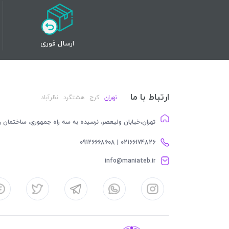
ارسال فوری
ارتباط با ما
تهران
کرج
هشتگرد
نظرآباد
تهران،خیابان ولیعصر، نرسیده به سه راه جمهوری، ساختمان رام
02166174826 | 09126668608
info@maniateb.ir