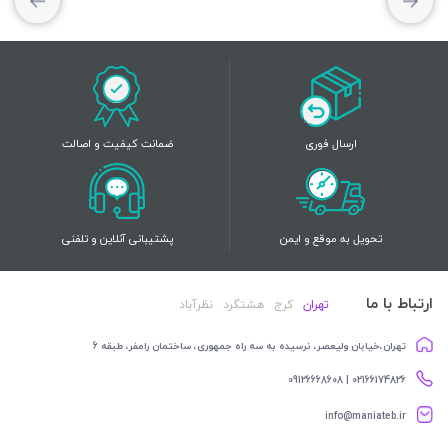
ارسال فوری
ضمانت کیفیت و اصالت
تحویل به موقع و ایمن
پشتیبانی آنلاین و تلفنی
ارتباط با ما
تهران
کرج
هشتگرد
نظرآباد
تهران،خیابان ولیعصر، نرسیده به سه راه جمهوری، ساختمان رامفر، طبقه 6
02166174826 | 09126668608
info@maniateb.ir