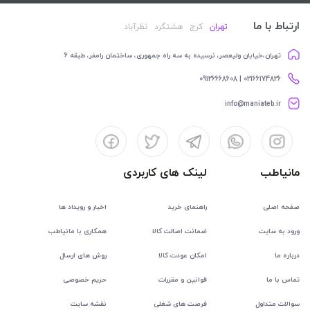
ارتباط با ما
تهران
کرج
هشتگرد
نظرآباد
تهران،خیابان ولیعصر، نرسیده به سه راه جمهوری، ساختمان رامفر، طبقه 6
02166174826 | 09126668608
info@maniateb.ir
مانیاطب
لینک های کاربردی
صفحه اصلی
راهنمای خرید
اخبار و رویداد ها
ورود به سایت
ضمانت اصالت کالا
همکاری با مانیاطب
درباره ما
امکان عودت کالا
روش های ارسال
تماس با ما
قوانین و مقررات
حریم خصوصی
سوالات متداول
فرصت های شغلی
نقشه سایت