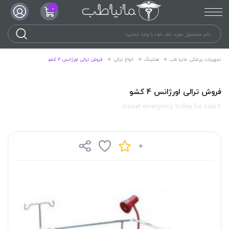
0
تجهیزات پزشکی مانیا طب
هتلینگ
انواع ترالی
فروش ترالی اورژانس 4 کشو
فروش ترالی اورژانس 4 کشو
4 drawer emergency trolley for sale
0