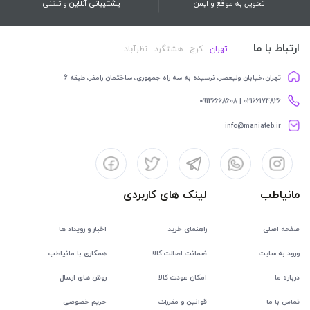
تحویل به موقع و ایمن
پشتیبانی آنلاین و تلفنی
ارتباط با ما
تهران
کرج
هشتگرد
نظرآباد
تهران،خیابان ولیعصر، نرسیده به سه راه جمهوری، ساختمان رامفر، طبقه 6
02166174826 | 09126668608
info@maniateb.ir
مانیاطب
لینک های کاربردی
صفحه اصلی
راهنمای خرید
اخبار و رویداد ها
ورود به سایت
ضمانت اصالت کالا
همکاری با مانیاطب
درباره ما
امکان عودت کالا
روش های ارسال
تماس با ما
قوانین و مقررات
حریم خصوصی