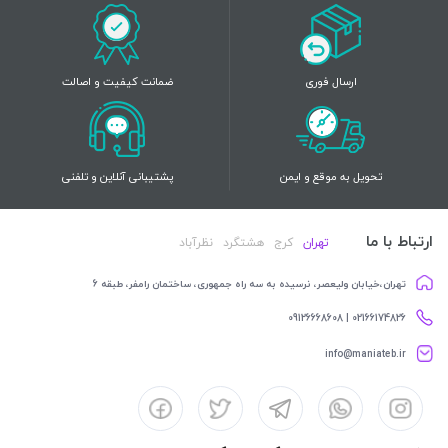
ارسال فوری
ضمانت کیفیت و اصالت
تحویل به موقع و ایمن
پشتیبانی آنلاین و تلفنی
ارتباط با ما
تهران
کرج
هشتگرد
نظرآباد
تهران،خیابان ولیعصر، نرسیده به سه راه جمهوری، ساختمان رامفر، طبقه 6
02166174826 | 09126668608
info@maniateb.ir