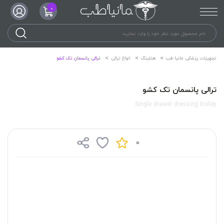
0
تجهیزات پزشکی مانیا طب
هتلینگ
انواع ترالی
ترالی پانسمان تک کشو
ترالی پانسمان تک کشو
Single drawer dressing trolley
0