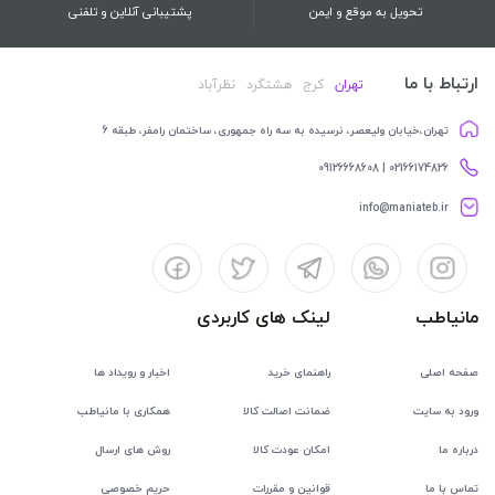
تحویل به موقع و ایمن
پشتیبانی آنلاین و تلفنی
ارتباط با ما
تهران
کرج
هشتگرد
نظرآباد
تهران،خیابان ولیعصر، نرسیده به سه راه جمهوری، ساختمان رامفر، طبقه 6
02166174826 | 09126668608
info@maniateb.ir
مانیاطب
لینک های کاربردی
صفحه اصلی
راهنمای خرید
اخبار و رویداد ها
ورود به سایت
ضمانت اصالت کالا
همکاری با مانیاطب
درباره ما
امکان عودت کالا
روش های ارسال
تماس با ما
قوانین و مقررات
حریم خصوصی