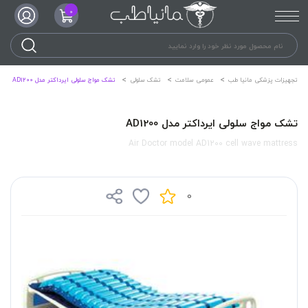
0
تجهیزات پزشکی مانیا طب
عمومی سلامت
تشک سلولی
تشک مواج سلولی ایرداکتر مدل AD1200
تشک مواج سلولی ایرداکتر مدل AD1200
Air Doctor model AD1200 cell wave mattress
0