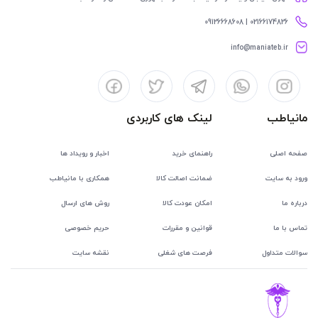
02166174826 | 09126668608
info@maniateb.ir
مانیاطب
لینک های کاربردی
صفحه اصلی
راهنمای خرید
اخبار و رویداد ها
ورود به سایت
ضمانت اصالت کالا
همکاری با مانیاطب
درباره ما
امکان عودت کالا
روش های ارسال
تماس با ما
قوانین و مقررات
حریم خصوصی
سوالات متداول
فرصت های شغلی
نقشه سایت