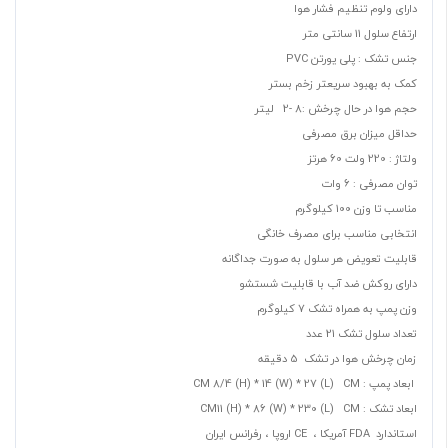
دارای ولوم تنظیم فشار هوا
ارتفاع سلول 11 سانتی متر
جنس تشک : پلی یورتن PVC
کمک به بهبود سریعتر زخم بستر
حجم هوا در حال چرخش :8 -2 لیتر
حداقل میزان برق مصرفی
ولتاژ : 220 ولت 60 هرتز
توان مصرفی : 6 وات
مناسب تا وزن 100 کیلوگرم
انتخابی مناسب برای مصرف خانگی
قابلیت تعویض هر سلول به صورت جداگانه
دارای روکش ضد آب با قابلیت شستشو
وزن پمپ به همراه تشک 7 کیلوگرم
تعداد سلول تشک 21 عدد
زمان چرخش هوا در تشک 5 دقیقه
ابعاد پمپ : CM 8/4 (H) * 14 (W) * 27 (L) CM
ابعاد تشک : CM11 (H) * 86 (W) * 230 (L) CM
استاندارد FDA آمریکا ، CE اروپا ، رفرانس ایران