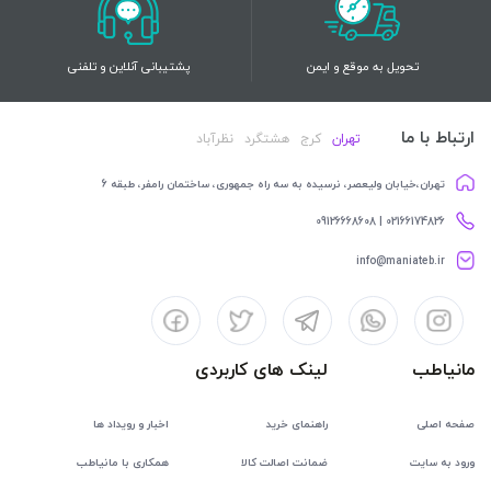
تحویل به موقع و ایمن
پشتیبانی آنلاین و تلفنی
ارتباط با ما
تهران
کرج
هشتگرد
نظرآباد
تهران،خیابان ولیعصر، نرسیده به سه راه جمهوری، ساختمان رامفر، طبقه 6
02166174826 | 09126668608
info@maniateb.ir
مانیاطب
لینک های کاربردی
صفحه اصلی
راهنمای خرید
اخبار و رویداد ها
ورود به سایت
ضمانت اصالت کالا
همکاری با مانیاطب