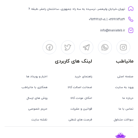
تهران،خیابان ولیعصر، نرسیده به سه راه جمهوری، ساختمان رامفر، طبقه 6
02166174826 | 09126668608
info@maniateb.ir
مانیاطب
لینک های کاربردی
صفحه اصلی
راهنمای خرید
اخبار و رویداد ها
ورود به سایت
ضمانت اصالت کالا
همکاری با مانیاطب
درباره ما
امکان عودت کالا
روش های ارسال
تماس با ما
قوانین و مقررات
حریم خصوصی
سوالات متداول
فرصت های شغلی
نقشه سایت