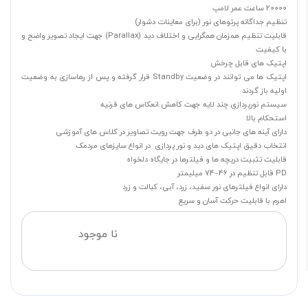
20000 ساعت عمر لامپ
تنظیم جداگانه پرتوهای نور (برای معاینات دشوار)
قابلیت تنظیم همزمان همگرایی و اختلاف دید (Parallax) جهت ایجاد تصویر واضح و
با کیفیت
اپتیک های قابل چرخش
اپتیک ها می توانند در وضعیت Standby قرار گرفته و پس از رهاسازی به وضعیت
اولیه باز گردند
سیستم نورپردازی چند لایه جهت کاهش انعکاس های قرنیه
استحکام بالا
دارای آینه های جانبی در دو طرف جهت رویت تصاویر در کلاس های آموزشی
انتخاب دقیق اپتیک های دید و نور پردازی در انواع سایزهای مردمک
قابلیت تثبیت دریچه ها و فیلترها در جایگاه دلخواه
PD قابل تنظیم در 46–74 میلیمتر
دارای انواع فیلترهای نور سفید، زرد، آبی، کبالت و زرد
اهرم با قابلیت حرکت آسان و سریع
نا موجود