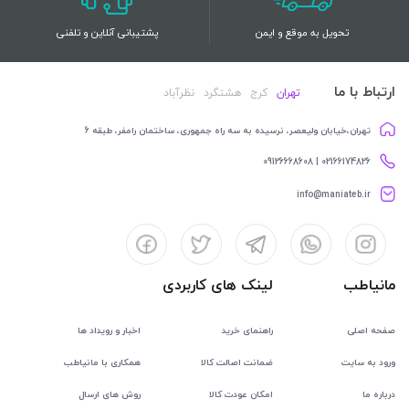
تحویل به موقع و ایمن
پشتیبانی آنلاین و تلفنی
ارتباط با ما
تهران
کرج
هشتگرد
نظرآباد
تهران،خیابان ولیعصر، نرسیده به سه راه جمهوری، ساختمان رامفر، طبقه 6
02166174826 | 09126668608
info@maniateb.ir
مانیاطب
لینک های کاربردی
صفحه اصلی
راهنمای خرید
اخبار و رویداد ها
ورود به سایت
ضمانت اصالت کالا
همکاری با مانیاطب
درباره ما
امکان عودت کالا
روش های ارسال