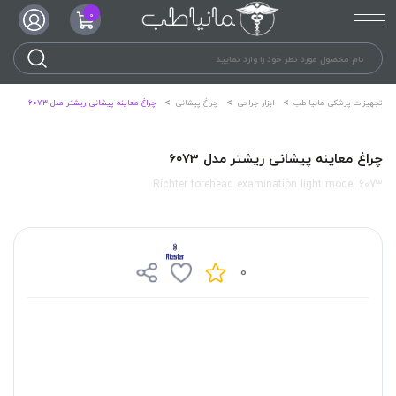
0
تجهیزات پزشکی مانیا طب
ابزار جراحی
چراغ پیشانی
چراغ معاینه پیشانی ریشتر مدل 6073
چراغ معاینه پیشانی ریشتر مدل 6073
Richter forehead examination light model 6073
0