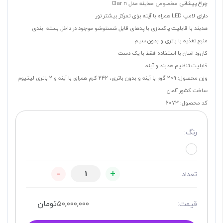
چراغ پیشانی مخصوص معاینه مدل Clar n
دارای لامپ LED همراه با آینه برای تمرکز بیشتر نور
هدبند با قابلیت پاکسازی با پدهای قابل شست‎و‎شو موجود در داخل بسته بندی
منبع تغذیه با باتری و بدون سیم
کاربرد آسان با استفاده فقط با یک دست
قابلیت تنظیم هدبند و آینه
وزن محصول: 209 گرم با آینه و بدون باتری، 242 کرم همرای با آینه و 2 باتری لیتیوم
ساخت کشور آلمان
کد محصول: 6073
رنگ:
-
+
تعداد:
۵۰,۰۰۰,۰۰۰
تومان
قیمت: