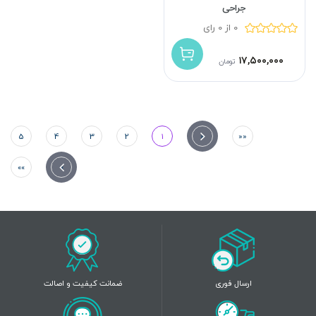
جراحی
0 از 0 رای
۱۷,۵۰۰,۰۰۰
تومان
5
4
3
2
1
«
««
»»
»
ارسال فوری
ضمانت کیفیت و اصالت