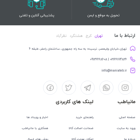
تحویل به موقع و ایمن
پشتیبانی آنلاین و تلفنی
ارتباط با ما
تهران
کرج
هشتگرد
نظرآباد
تهران،خیابان ولیعصر، نرسیده به سه راه جمهوری، ساختمان رامفر، طبقه 6
02166174826 | 09126668608
info@maniateb.ir
مانیاطب
لینک های کاربردی
صفحه اصلی
راهنمای خرید
اخبار و رویداد ها
ورود به سایت
ضمانت اصالت کالا
همکاری با مانیاطب
درباره ما
امکان عودت کالا
روش های ارسال