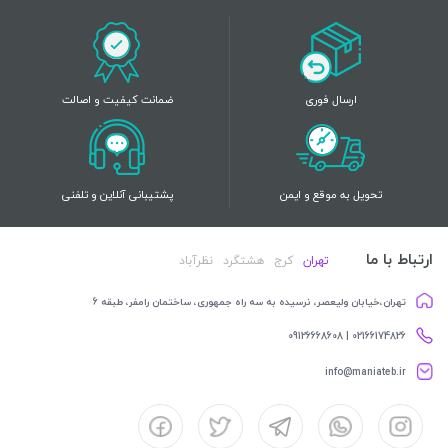
ارسال فوری
ضمانت کیفیت و اصالت
تحویل به موقع و ایمن
پشتیبانی آنلاین و تلفنی
ارتباط با ما
تهران
کرج
هشتگرد
نظرآباد
تهران،خیابان ولیعصر، نرسیده به سه راه جمهوری، ساختمان رامفر، طبقه 6
02166174826 | 09126668608
info@maniateb.ir