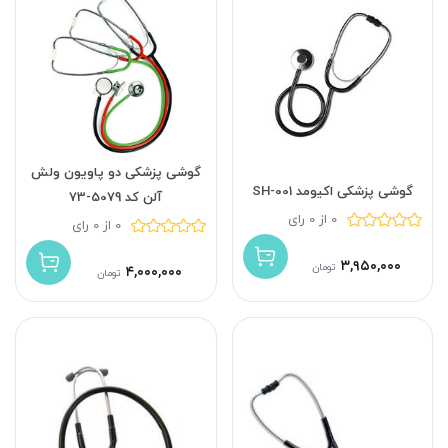
گوشی پزشکی دو پاویون ولش
گوشی پزشکی اکیومد SH-001
آلن کد 5079-73
0 از 0 رای
0 از 0 رای
۳,۹۵۰,۰۰۰
تومان
۴,۰۰۰,۰۰۰
تومان