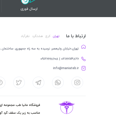
ارسال فوری
ارتباط با ما
تهران
کرج
هشتگرد
نظرآباد
تهران،خیابان ولیعصر، نرسیده به سه راه جمهوری، ساختمان رام
02166174826 | 09126668608
info@maniateb.ir
فروشگاه مانیا طب مجموعه ای کا
مناسب به زیر یک سقف گرد آور