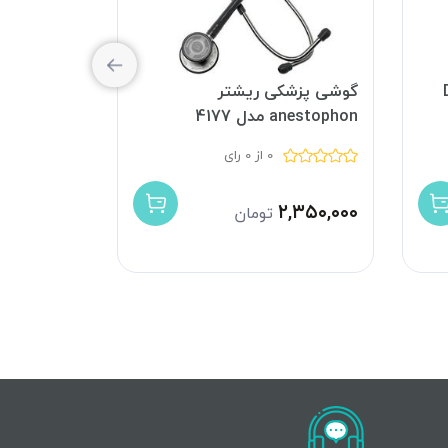
D-
گوشی پزشکی ریشتر
فروش گوشی
anestophon مدل 4177
ریشتر مدل 02-001
0 از 0 رای
۷,۵۰۰,۰۰۰
۲,۳۵۰,۰۰۰
تومان