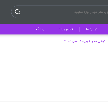
درباره ما
تماس با ما
وبلاگ
گوشی معاینه بریسک مدل TY-S04