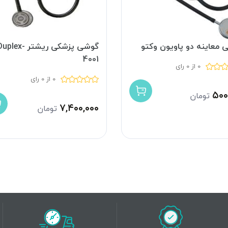
 معاینه دو پاویون وکتو
گوشی پزشکی ریشتر uplex
4001
0 از 0 رای
0 از 0 رای
۵۰۰
تومان
۷,۴۰۰,۰۰۰
تومان