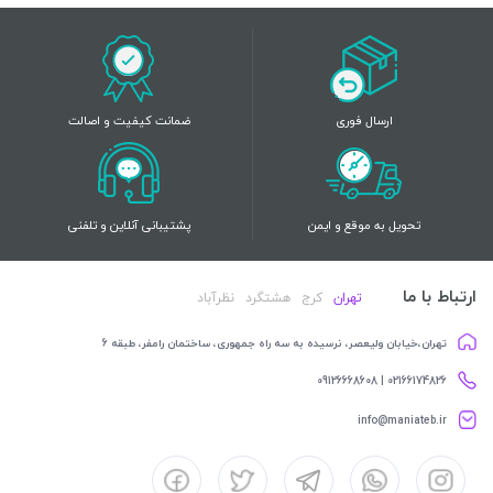
ارسال فوری
ضمانت کیفیت و اصالت
تحویل به موقع و ایمن
پشتیبانی آنلاین و تلفنی
ارتباط با ما
تهران
کرج
هشتگرد
نظرآباد
تهران،خیابان ولیعصر، نرسیده به سه راه جمهوری، ساختمان رامفر، طبقه 6
02166174826 | 09126668608
info@maniateb.ir