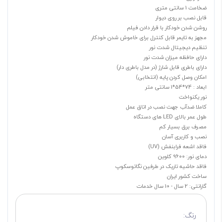
ضخامت 1 سانتی متری
قابل نصب بر روی دیوار
روشن شدن خودکار با قرار دادن فیلم
مجهز به تایمر قابل کنترل برای خاموش شدن خودکار
تنظیم دیجیتال شدت نور
دارای حافظه میزان شدت نور
دارای باطری قابل شارژ (در مدل باطری دار)
امکان وصل کردن پایه (انتخابی)
ابعاد : 74*54*1 سانتی متر
نور یکنواخت
کاملا ضدآب جهت نصب در اتاق عمل
طول عمر بالای LED های دستگاه
مصرف برق بسیار کم
نصب و کاربری آسان
فاقد اشعه فرابنفش (UV)
دمای نور: 9600 کلوین
فاقد حاشیه تاریک در طرفین نگاتوسکوپ
ساخت کشور ایران
گارانتی: 2 سال - 10 سال خدمات
رنگ: