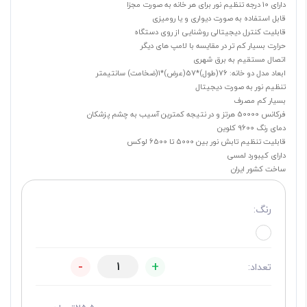
دارای 10 درجه تنظیم نور برای هر خانه به صورت مجزا
قابل استفاده به صورت دیواری و یا رومیزی
قابلیت کنترل دیجیتالی روشنایی از روی دستگاه
حرارت بسیار کم تر در مقایسه با لامپ های دیگر
اتصال مستقیم به برق شهری
ابعاد مدل دو خانه: 76(طول)*57(عرض)*1(ضخامت) سانتیمتر
تنظیم نور به صورت دیجیتال
بسیار کم مصرف
فرکانس 50000 هرتز و در نتیجه کمترین آسیب به چشم پزشکان
دمای رنگ 9600 کلوین
قابلیت تنظیم تابش نور بین 5000 تا 6500 لوکس
دارای کیبورد لمسی
ساخت کشور ایران
رنگ:
-
+
تعداد: