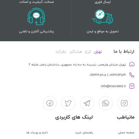
ارسال فوری
ضمانت کیفیت و اصالت
تحویل به موقع و ایمن
پشتیبانی آنلاین و تلفنی
ارتباط با ما
تهران
کرج
هشتگرد
نظرآباد
تهران،خیابان ولیعصر، نرسیده به سه راه جمهوری، ساختمان رامفر، طبقه 6
02166174826 | 09126668608
info@maniateb.ir
مانیاطب
لینک های کاربردی
صفحه اصلی
راهنمای خرید
اخبار و رویداد ها