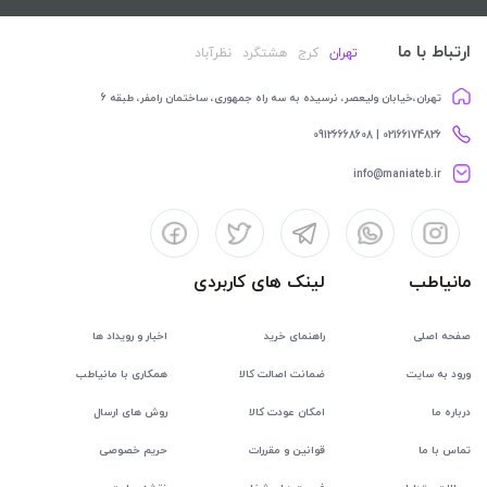
ارتباط با ما
تهران
کرج
هشتگرد
نظرآباد
تهران،خیابان ولیعصر، نرسیده به سه راه جمهوری، ساختمان رامفر، طبقه 6
02166174826 | 09126668608
info@maniateb.ir
مانیاطب
لینک های کاربردی
صفحه اصلی
راهنمای خرید
اخبار و رویداد ها
ورود به سایت
ضمانت اصالت کالا
همکاری با مانیاطب
درباره ما
امکان عودت کالا
روش های ارسال
تماس با ما
قوانین و مقررات
حریم خصوصی