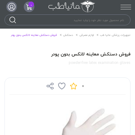
0
تجهیزات پزشکی مانیا طب
لوازم مصرفی
دستکش
فروش دستکش معاینه لاتکس بدون پودر
فروش دستکش معاینه لاتکس بدون پودر
powder-free latex examination gloves
0