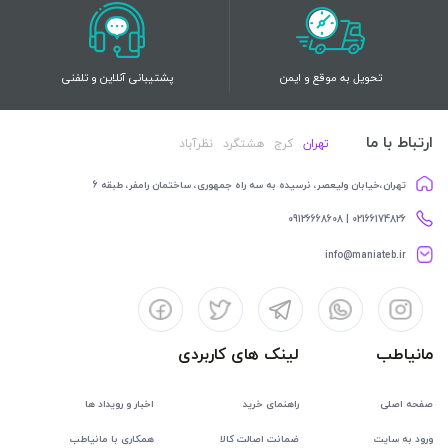
تحویل به موقع و ایمن
پشتیبانی آنلاین و تلفنی
ارتباط با ما
تهران
کرج
هشتگرد
نظرآباد
تهران،خیابان ولیعصر، نرسیده به سه راه جمهوری، ساختمان رامفر، طبقه 6
02166174826 | 09126668608
info@maniateb.ir
مانیاطب
لینک های کاربردی
صفحه اصلی
راهنمای خرید
اخبار و رویداد ها
ورود به سایت
ضمانت اصالت کالا
همکاری با مانیاطب