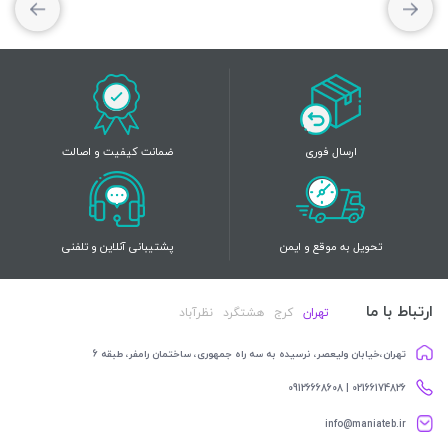
ارسال فوری
ضمانت کیفیت و اصالت
تحویل به موقع و ایمن
پشتیبانی آنلاین و تلفنی
ارتباط با ما
تهران
کرج
هشتگرد
نظرآباد
تهران،خیابان ولیعصر، نرسیده به سه راه جمهوری، ساختمان رامفر، طبقه 6
02166174826 | 09126668608
info@maniateb.ir