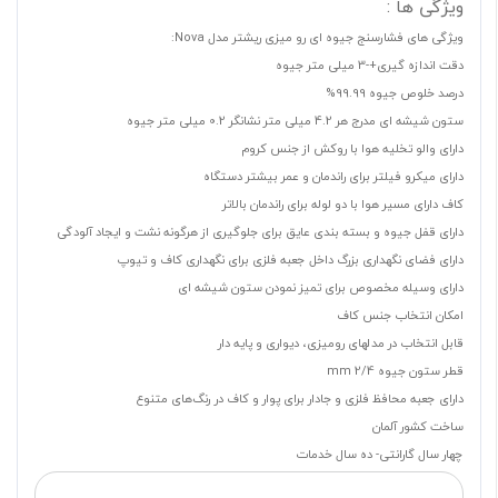
ویژگی ها :
ویژگی های فشارسنج جیوه ای رو میزی ریشتر مدل Nova:
دقت اندازه گیری+-3 میلی متر جیوه
درصد خلوص جیوه 99.99%
ستون شیشه ای مدرج هر 4.2 میلی متر نشانگر 0.2 میلی متر جیوه
دارای والو تخلیه هوا با روکش از جنس کروم
دارای میکرو فیلتر برای راندمان و عمر بیشتر دستگاه
کاف دارای مسیر هوا با دو لوله برای راندمان بالاتر
دارای قفل جیوه و بسته بندی عایق برای جلوگیری از هرگونه نشت و ایجاد آلودگی
دارای فضای نگهداری بزرگ داخل جعبه فلزی برای نگهداری کاف و تیوپ
دارای وسیله مخصوص برای تمیز نمودن ستون شیشه ای
امکان انتخاب جنس کاف
قابل انتخاب در مدلهای رومیزی، دیواری و پایه دار
قطر ستون جیوه mm 2/4
دارای جعبه محافظ فلزی و جادار برای پوار و کاف در رنگ‌های متنوع
ساخت کشور آلمان
چهار سال گارانتی- ده سال خدمات