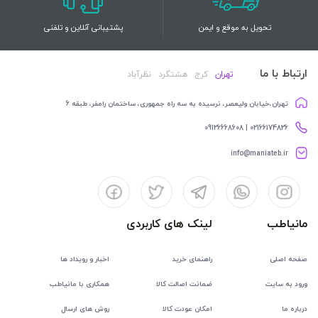
تحویل به موقع و ایمن
پشتیبانی آنلاین و تلفنی
ارتباط با ما
تهران
کرج
هشتگرد
نظرآباد
تهران،خیابان ولیعصر، نرسیده به سه راه جمهوری، ساختمان رامفر، طبقه 6
02166174826 | 09126668608
info@maniateb.ir
مانیاطب
لینک های کاربردی
صفحه اصلی
راهنمای خرید
اخبار و رویداد ها
ورود به سایت
ضمانت اصالت کالا
همکاری با مانیاطب
درباره ما
امکان عودت کالا
روش های ارسال