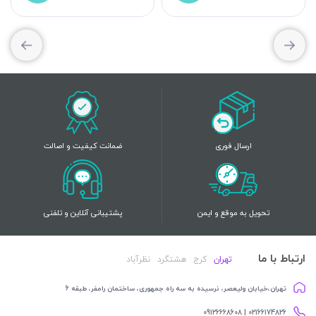
ارسال فوری
ضمانت کیفیت و اصالت
تحویل به موقع و ایمن
پشتیبانی آنلاین و تلفنی
ارتباط با ما
تهران
کرج
هشتگرد
نظرآباد
تهران،خیابان ولیعصر، نرسیده به سه راه جمهوری، ساختمان رامفر، طبقه 6
02166174826 | 09126668608