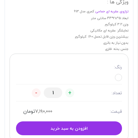
ویژگی ها :
ترازوی عقربه ای حمامی
کمری مدل 613
ابعاد:5*28*44 سانتی متر
وزن:3.2 کیلوگرم
نمایشگر: عقربه ای مکانیکی
بیشترین وزن قابل تحمل:160 کیلوگرم
بدون نیاز به باتری
جنس بدنه: فلزی
رنگ:
-
+
تعداد:
۷,۱۹۰,۰۰۰
تومان
قیمت:
افزودن به سبد خرید