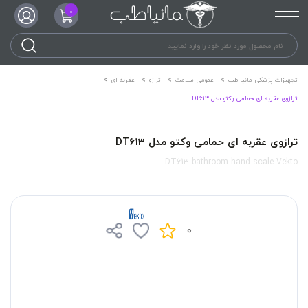
0
تجهیزات پزشکی مانیا طب
عمومی سلامت
ترازو
عقربه ای
ترازوی عقربه ای حمامی وکتو مدل DT613
ترازوی عقربه ای حمامی وکتو مدل DT613
DT613 bathroom hand scale Vekto
0