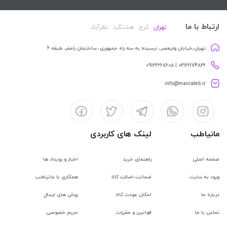
ارتباط با ما
تهران
کرج
هشتگرد
نظرآباد
تهران،خیابان ولیعصر، نرسیده به سه راه جمهوری، ساختمان رامفر، طبقه 6
02166174826 | 09126668608
info@maniateb.ir
مانیاطب
لینک های کاربردی
صفحه اصلی
راهنمای خرید
اخبار و رویداد ها
ورود به سایت
ضمانت اصالت کالا
همکاری با مانیاطب
درباره ما
امکان عودت کالا
روش های ارسال
تماس با ما
قوانین و مقررات
حریم خصوصی