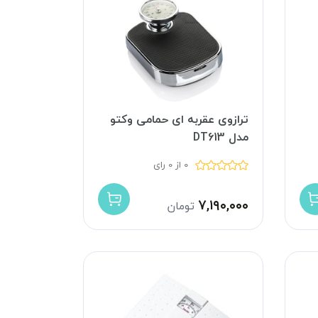
ترازوی عقربه ای حمامی وکتو
مدل DT613
0 از 0 رای
۷,۱۹۰,۰۰۰
تومان