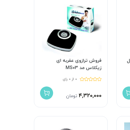
ل
فروش ترازوی عقربه ای
زیکلاس مد MS03
0 از 0 رای
۴,۳۲۰,۰۰۰
تومان