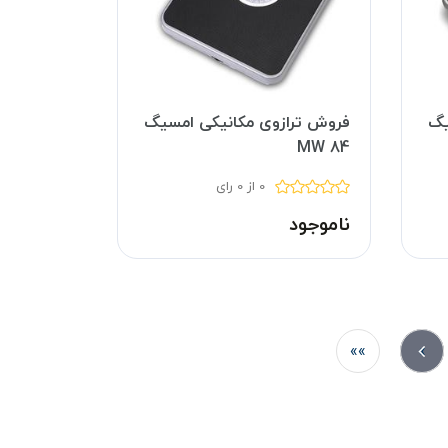
یگ
فروش ترازوی مکانیکی امسیگ
MW 84
0 از 0 رای
ناموجود
»»
»