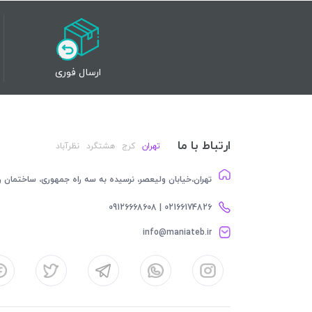
ارسال فوری
ارتباط با ما
تهران
کرج
هشتگرد
نظرآباد
تهران،خیابان ولیعصر، نرسیده به سه راه جمهوری، ساختمان رام
02166174826 | 09126668608
info@maniateb.ir