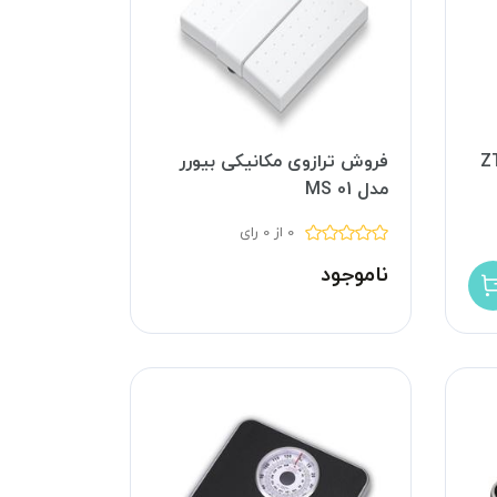
یت مد ZTH-
فروش ترازوی مکانیکی بیورر
مدل MS 01
0 از 0 رای
ناموجود