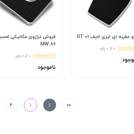
و عقربه ای ایزی لایف DT 01
فروش ترازوی مکانیکی امس
MW 86
0 از 0 رای
0 از 0 رای
وجود
ناموجود
2
1
«
««