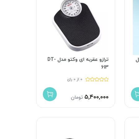
ل
ترازو عقربه ای وکتو مدل DT-
613
0 از 0 رای
۵,۴۰۰,۰۰۰
تومان